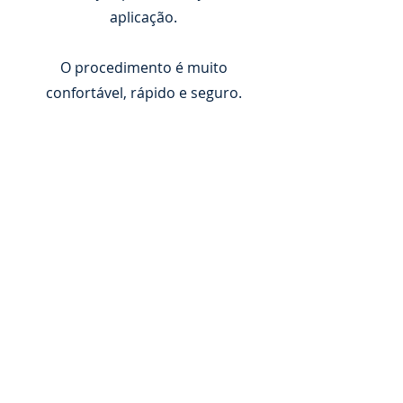
aplicação.
O procedimento é muito
confortável, rápido e seguro.
Condições especiais de
pagamento;
Preço promocional;
Brinde Exclusivo
POUCAS VAGAS DISPONÍVEIS